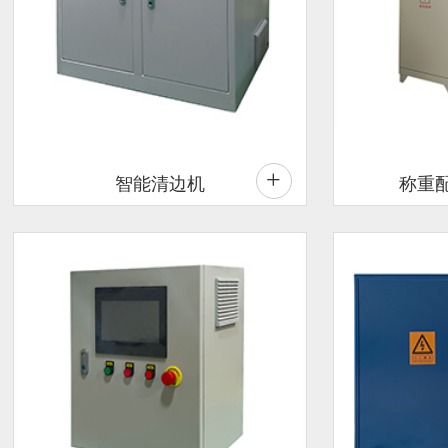
+
智能清边机
称重