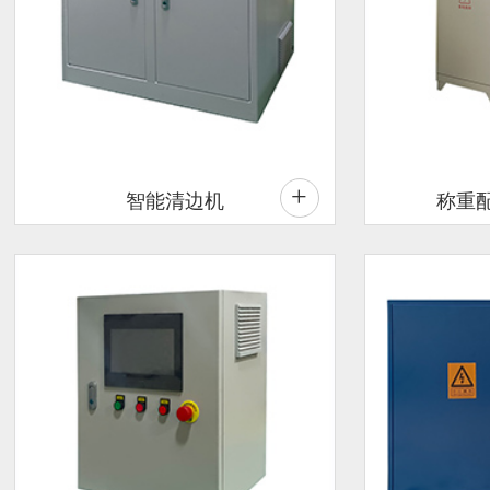
+
智能清边机
称重