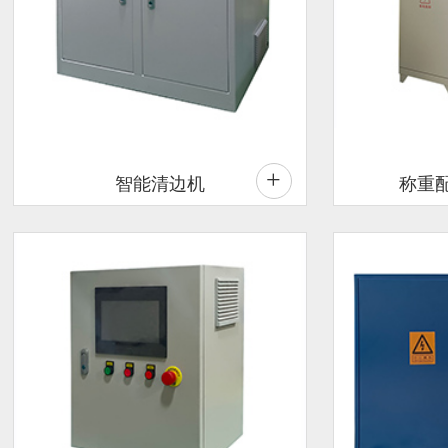
+
智能清边机
称重